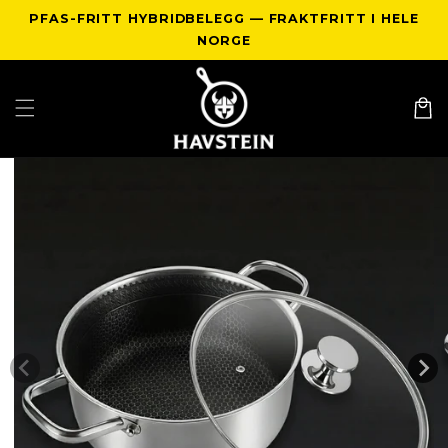
Gå videre
PFAS-FRITT HYBRIDBELEGG — FRAKTFRITT I HELE
til
innholdet
NORGE
Handlek
p til
duktinformasjon