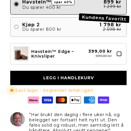
Havstein™
899 kr
spar 40%
1 299 kr
Du sparer
400 kr
Kundens favoritt
Kjøp 2
1 798 kr
Du sparer
800 kr
2 598 kr
399,00 kr
Havstein™ Edge –
Knivsliper
599,00 kr
LEGG I HANDLEKURV
Lavt lager - begrenset antall igjen
"Har brukt den daglig i flere uker nå, og
belegget ser fortsatt helt nytt ut. Den
føles solid og robust, men samtidig lett å
håndtere. Absolutt verdt pengene!"