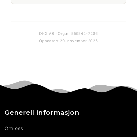
DKX AB · Org.nr 559542-7286
Oppdatert 20. november 2025
Generell informasjon
Om oss