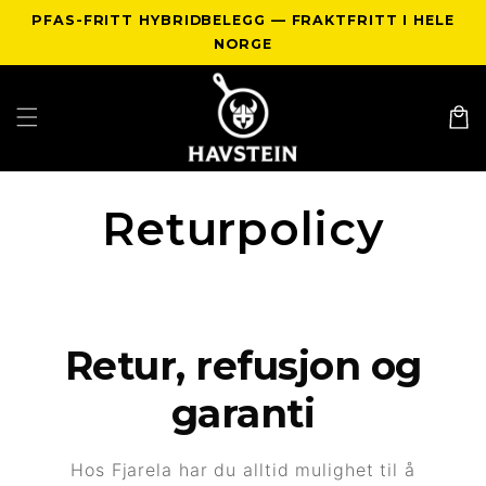
Gå videre
PFAS-FRITT HYBRIDBELEGG — FRAKTFRITT I HELE
til
innholdet
NORGE
Handlek
Returpolicy
Retur, refusjon og
garanti
Hos Fjarela har du alltid mulighet til å